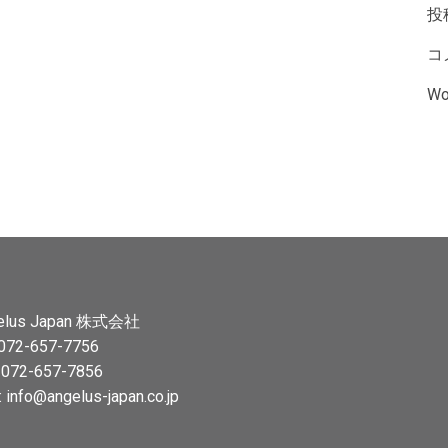
投
コ
Wo
elus Japan 株式会社
 072-657-7756
: 072-657-7856
:
info@angelus-japan.co.jp