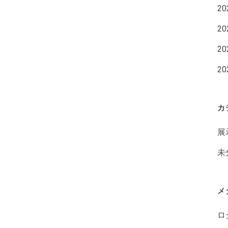
2
2
2
2
カ
展
未
メ
ロ