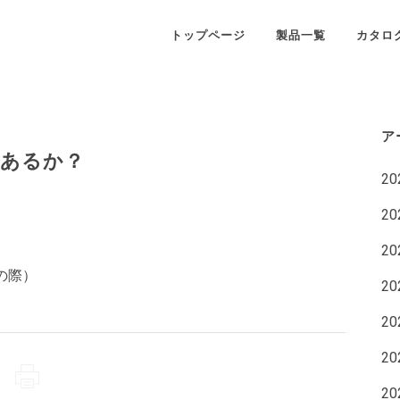
トップページ
製品一覧
カタロ
ア
あるか？
2
2
2
の際）
2
2
2
2