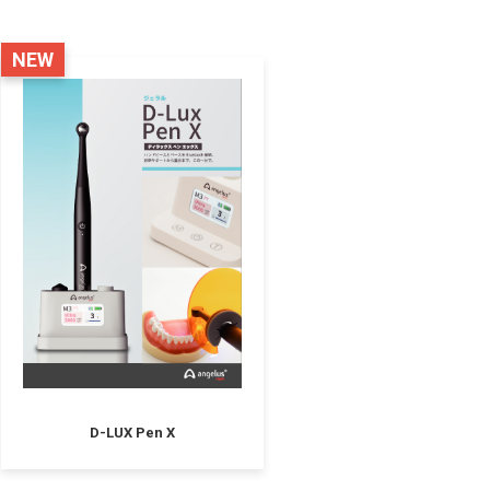
NEW
D-LUX Pen X