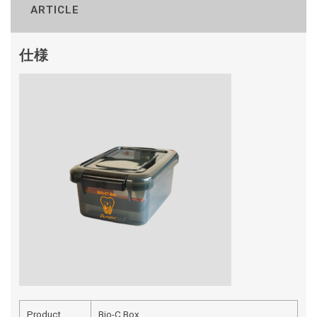
ARTICLE
仕様
Product
Bio-C Box